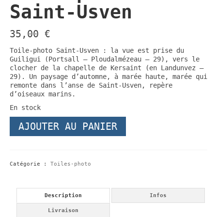
Saint-Usven
35,00
€
Toile-photo Saint-Usven : la vue est prise du
Guiligui (Portsall – Ploudalmézeau – 29), vers le
clocher de la chapelle de Kersaint (en Landunvez –
29). Un paysage d’automne, à marée haute, marée qui
remonte dans l’anse de Saint-Usven, repère
d’oiseaux marins.
En stock
quantité
AJOUTER AU PANIER
de
Toile-
photo
Saint-
Usven
Catégorie :
Toiles-photo
Description
Infos
Livraison