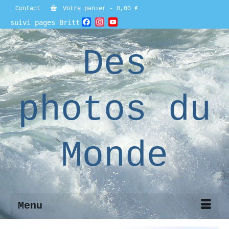
Contact
Votre panier
-
0,00
€
Facebook
Instagram
YouTube
suivi pages Britt
Channel
Des
photos du
Monde
Menu