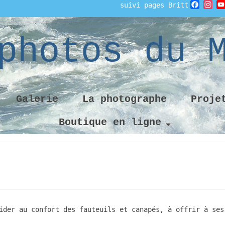
Faceb
In
suivi pages Britt
photos du 
Galerie
La photographe
Proje
Boutique en ligne
ider au confort des fauteuils et canapés, à offrir à ses