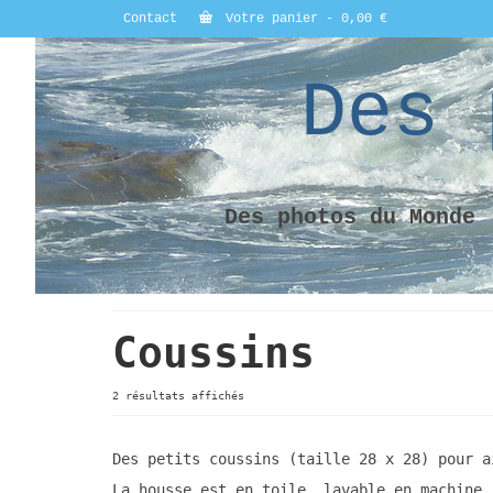
Contact
Votre panier
-
0,00
€
Des 
Des photos du Monde
Coussins
2 résultats affichés
Des petits coussins (taille 28 x 28) pour a
La housse est en toile, lavable en machine.