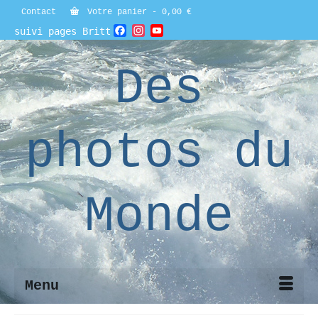
Contact
Votre panier
-
0,00
€
Facebook
Instagram
YouTube
suivi pages Britt
Channel
Des
photos du
Monde
Menu