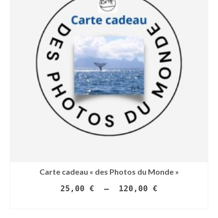
Carte cadeau « des Photos du Monde »
Plage
25,00
€
–
120,00
€
de
SÉLECTIONNEZ LE MONTANT
prix :
Ce
25,00 €