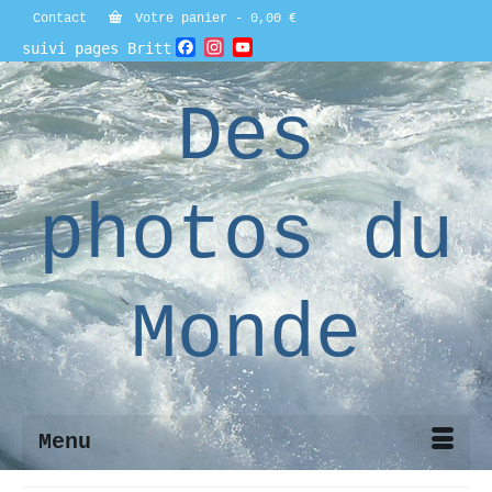
Contact
Votre panier
-
0,00
€
Facebook
Instagram
YouTube
suivi pages Britt
Channel
Des
photos du
Monde
Menu