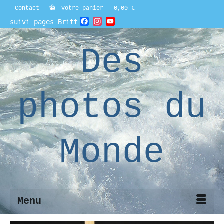
Contact
Votre panier
-
0,00
€
Facebook
Instagram
YouTube
suivi pages Britt
Channel
Des
photos du
Monde
Menu