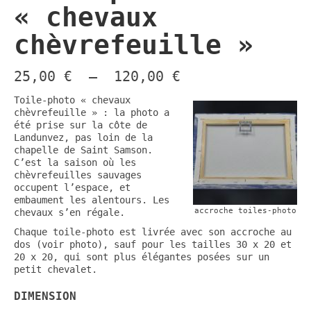
« chevaux
chèvrefeuille »
Plage
25,00
€
–
120,00
€
de
prix :
Toile-photo « chevaux
25,00 €
chèvrefeuille » : la photo a
à
été prise sur la côte de
120,00 €
Landunvez, pas loin de la
chapelle de Saint Samson.
C’est la saison où les
chèvrefeuilles sauvages
occupent l’espace, et
embaument les alentours. Les
accroche toiles-photo
chevaux s’en régale.
Chaque toile-photo est livrée avec son accroche au
dos (voir photo), sauf pour les tailles 30 x 20 et
20 x 20, qui sont plus élégantes posées sur un
petit chevalet.
DIMENSION