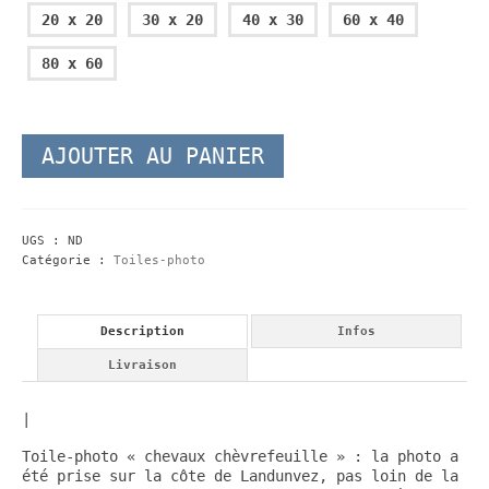
20 x 20
30 x 20
40 x 30
60 x 40
80 x 60
AJOUTER AU PANIER
UGS :
ND
Catégorie :
Toiles-photo
Description
Infos
Livraison
|
Toile-photo « chevaux chèvrefeuille » : la photo a
été prise sur la côte de Landunvez, pas loin de la