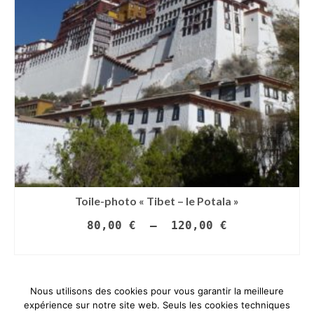
Toile-photo « Tibet – le Potala »
Plage
80,00
€
–
120,00
€
de
CHOIX DES OPTIONS
prix :
Ce
80,00 €
produit
à
a
120,00 €
Nous utilisons des cookies pour vous garantir la meilleure
plusieurs
expérience sur notre site web. Seuls les cookies techniques
variations.
Contact